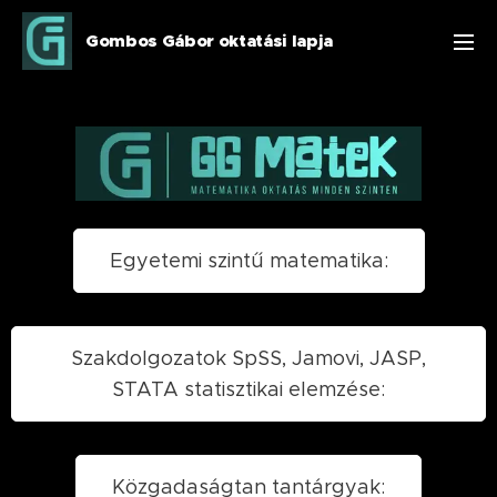
Gombos Gábor oktatási lapja
Egyetemi szintű matematika:
Szakdolgozatok SpSS, Jamovi, JASP,
STATA statisztikai elemzése:
Közgadaságtan tantárgyak: