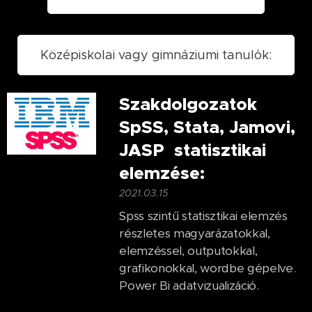
Középiskolai vagy gimnáziumi tanulók:
Szakdolgozatok
SpSS, Stata, Jamovi,
JASP statisztikai
elemzése:
2021.03.15
Spss szintű statisztikai elemzés
részletes magyarázatokkal,
elemzéssel, outputokkal,
grafikonokkal, wordbe gépelve.
Power Bi adatvizualizáció.