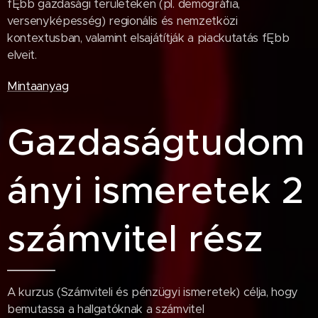
fĘbb gazdasági területeken (pl. demográfia,
versenyképesség) regionális és nemzetközi
kontextusban, valamint elsajátítják a piackutatás fĘbb
elveit.
Mintaanyag
Gazdaságtudom
ányi ismeretek 2
számvitel rész
A kurzus (Számviteli és pénzügyi ismeretek) célja, hogy
bemutassa a hallgatóknak a számvitel