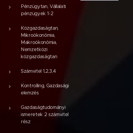
Pénzügytan, Vállalati
pénzügyek 1-2
Közgazdaságtan,
Mikroökonómia,
Makroökonómia,
Nemzetközi
közgazdaságtan
Számvitel 1,2,3,4
Kontrolling, Gazdasági
elemzés
Gazdaságtudományi
ismeretek 2 számvitel
rész