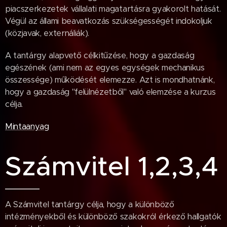
piacszerkezetek vállalati magatartásra gyakorolt hatását.
Végül az állami beavatkozás szükségességét indokoljuk
(közjavak, externáliák).
A tantárgy alapvető célkitűzése, hogy a gazdaság
egészének (ami nem az egyes egységek mechanikus
összessége) működését elemezze. Azt is mondhatnánk,
hogy a gazdaság "felülnézetből" való elemzése a kurzus
célja.
Mintaanyag
Számvitel 1,2,3,4
A Számvitel tantárgy célja, hogy a különböző
intézményekből és különböző szakokról érkező hallgatók