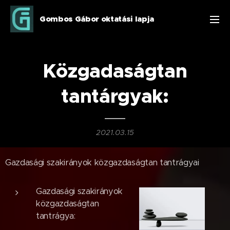
Gombos Gábor oktatási lapja
Közgadaságtan
tantárgyak:
2021.03.15
Gazdasági szakirányok közgazdaságtan tantrágyai
Gazdasági szakirányok
közgazdaságtan
tantrágya: