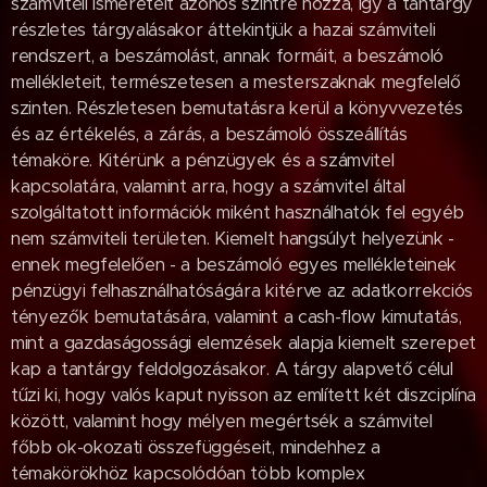
számviteli ismereteit azonos szintre hozza, így a tantárgy
részletes tárgyalásakor áttekintjük a hazai számviteli
rendszert, a beszámolást, annak formáit, a beszámoló
mellékleteit, természetesen a mesterszaknak megfelelő
szinten. Részletesen bemutatásra kerül a könyvvezetés
és az értékelés, a zárás, a beszámoló összeállítás
témaköre. Kitérünk a pénzügyek és a számvitel
kapcsolatára, valamint arra, hogy a számvitel által
szolgáltatott információk miként használhatók fel egyéb
nem számviteli területen. Kiemelt hangsúlyt helyezünk -
ennek megfelelően - a beszámoló egyes mellékleteinek
pénzügyi felhasználhatóságára kitérve az adatkorrekciós
tényezők bemutatására, valamint a cash-flow kimutatás,
mint a gazdaságossági elemzések alapja kiemelt szerepet
kap a tantárgy feldolgozásakor. A tárgy alapvető célul
tűzi ki, hogy valós kaput nyisson az említett két diszciplína
között, valamint hogy mélyen megértsék a számvitel
főbb ok-okozati összefüggéseit, mindehhez a
témakörökhöz kapcsolódóan több komplex