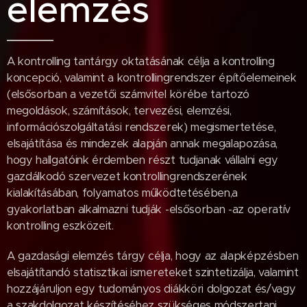
elemzés
A kontrolling tantárgy oktatásának célja a kontrolling
koncepció, valamint a kontrollingrendszer építőelemeinek
(elsősorban a vezetői számvitel körébe tartozó
megoldások, számítások, tervezési, elemzési,
információszolgáltatási rendszerek) megismertetése,
elsajátítása és mindezek alapján annak megalapozása,
hogy hallgatóink érdemben részt tudjanak vállalni egy
gazdálkodó szervezet kontrollingrendszerének
kialakításában, folyamatos működtetésében,a
gyakorlatban alkalmazni tudják -elsősorban -az operatív
kontrolling eszközeit.
A gazdasági elemzés tárgy célja, hogy az alapképzésben
elsajátítandó statisztikai ismereteket szintetizálja, valamint
hozzájáruljon egy tudományos diákköri dolgozat és/vagy
a szakdolgozat készítéséhez szükséges módszertani