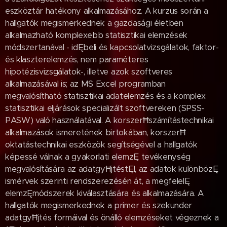
eszköztár hatékony alkalmazásához. A kurzus során a
hallgatók megismerkednek a gazdasági életben
alkalmazható komplexebb statisztikai elemzések
módszertanával - idĘbeli és kapcsolatvizsgálatok, faktor-
és klaszterelemzés, nem paraméteres
hipotézisvizsgálatok-, illetve azok szoftveres
alkalmazásával is; az MS Excel programban
megvalósítható statisztikai adatelemzés és a komplex
statisztikai eljárások specializált szoftvereken (SPSS-
PASW) való használatával. A korszerĦszámítástechnikai
alkalmazások ismeretének birtokában, korszerĦ
oktatástechnikai eszközök segítségével a hallgatók
képessé válnak a gyakorlati elemzĘ tevékenység
megvalósítására az adatgyĦjtéstĘl, az adatok különbözĘ
ismérvek szerinti rendszerezésén át, a megfelelĘ
elemzĘmódszerek kiválasztására és alkalmazására. A
hallgatók megismerkednek a primer és szekunder
adatgyĦjtés formáival és önálló elemzéseket végeznek a