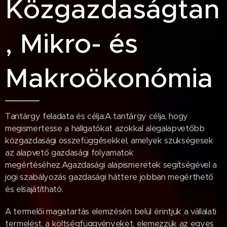
Közgazdaságtan
, Mikro- és
Makroökonómia
Tantárgy feladata és célja:A tantárgy célja, hogy
megismertesse a hallgatókat azokkal alegalapvetőbb
közgazdasági összefüggésekkel, amelyek szükségesek
az alapvető gazdasági folyamatok
megértéséhez.Agazdasági alapismeretek segítségével a
jogi szabályozás gazdasági háttere jobban megérthető
és elsajátítható.
A termelői magatartás elemzésén belül érintjük a vállalati
termelést, a költségfüggvényeket, elemezzük az egyes