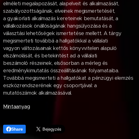
elméleti megalapozását, alapelveit és alkalmazását,
szabályozottságának, elveinek megismertetését,
a gyakorlati alkalmazás kereteinek bemutatását, a
vállalkozások önállóságának hangsúlyozása és a
választási lehetőségek ismertetése mellett. A tárgy
megismerteti továbbá a hallgatókkal a vállalati
vagyon változásainak kettős könyvvitelen alapuló
elszámolását, és betekintést ad a vállalati
beszámoló részeinek, elsősorban a mérleg és
eredménykimutatás összeállításának folyamataiba.
Továbbá megismerteti a hallgatókat a pénzügyi elemzés
eszközrendszerének egy csoportjával: a
mutatószámok alkalmazásával.
Mintaanyag
Share